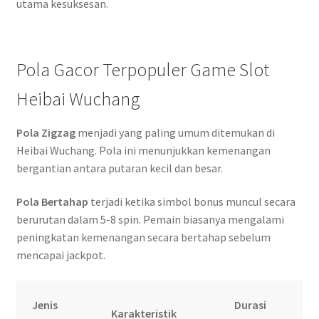
utama kesuksesan.
Pola Gacor Terpopuler Game Slot
Heibai Wuchang
Pola Zigzag
menjadi yang paling umum ditemukan di
Heibai Wuchang. Pola ini menunjukkan kemenangan
bergantian antara putaran kecil dan besar.
Pola Bertahap
terjadi ketika simbol bonus muncul secara
berurutan dalam 5-8 spin. Pemain biasanya mengalami
peningkatan kemenangan secara bertahap sebelum
mencapai jackpot.
Jenis
Durasi
Karakteristik