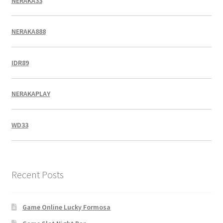
NERAKA33
NERAKA888
IDR89
NERAKAPLAY
WD33
Recent Posts
Game Online Lucky Formosa