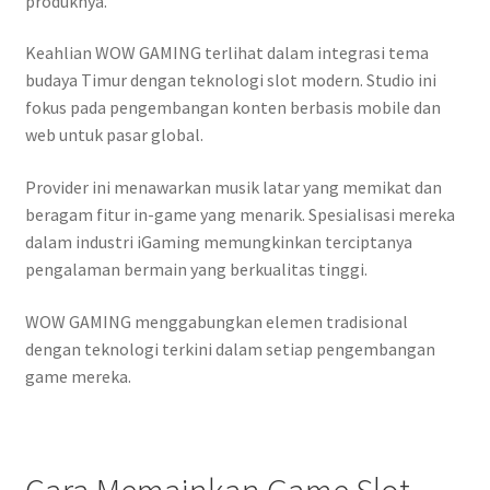
produknya.
Keahlian WOW GAMING terlihat dalam integrasi tema
budaya Timur dengan teknologi slot modern. Studio ini
fokus pada pengembangan konten berbasis mobile dan
web untuk pasar global.
Provider ini menawarkan musik latar yang memikat dan
beragam fitur in-game yang menarik. Spesialisasi mereka
dalam industri iGaming memungkinkan terciptanya
pengalaman bermain yang berkualitas tinggi.
WOW GAMING menggabungkan elemen tradisional
dengan teknologi terkini dalam setiap pengembangan
game mereka.