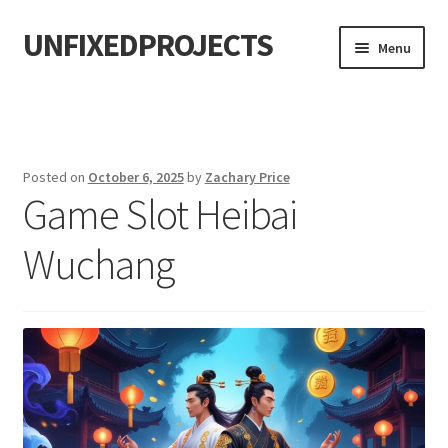
UNFIXEDPROJECTS
Skip
Skip
Menu
to
to
navigation
content
Home
Posted on
October 6, 2025
by
Zachary Price
Game Slot Heibai
Wuchang