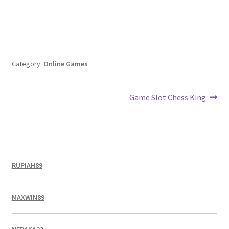
Category:
Online Games
Post
Next
Game Slot Chess King
post:
navigation
RUPIAH89
MAXWIN89