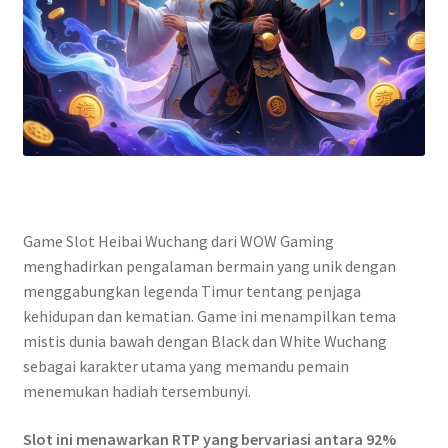
Game Slot Heibai Wuchang dari WOW Gaming
menghadirkan pengalaman bermain yang unik dengan
menggabungkan legenda Timur tentang penjaga
kehidupan dan kematian. Game ini menampilkan tema
mistis dunia bawah dengan Black dan White Wuchang
sebagai karakter utama yang memandu pemain
menemukan hadiah tersembunyi.
Slot ini menawarkan RTP yang bervariasi antara 92%