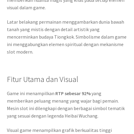
memberikan nuansa magis yang khas pada setiap elemen
visual dalam game.
Latar belakang permainan menggambarkan dunia bawah
tanah yang mistis dengan detail artistik yang
mencerminkan budaya Tiongkok. Simbolisme dalam game
ini menggabungkan elemen spiritual dengan mekanisme
slot modern.
Fitur Utama dan Visual
Game ini menampilkan
RTP sebesar 92%
yang
memberikan peluang menang yang wajar bagi pemain.
Mesin slot ini dilengkapi dengan berbagai simbol tematik
yang sesuai dengan legenda Heibai Wuchang.
Visual game menampilkan grafik berkualitas tinggi